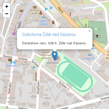
+
−
×
Sokolovna Žďár nad Sázavou
Doležalovo nám. 528/3, Žďár nad Sázavou