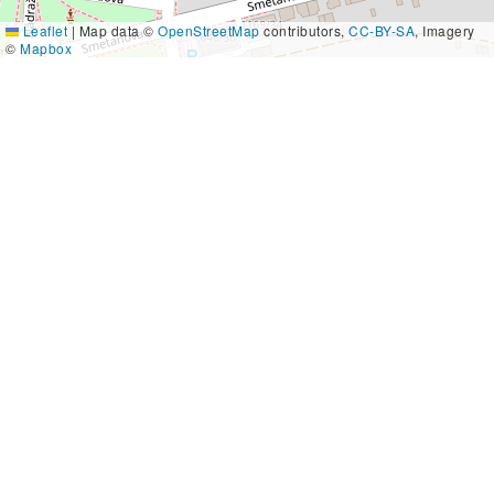
Leaflet
|
Map data ©
OpenStreetMap
contributors,
CC-BY-SA
, Imagery
©
Mapbox