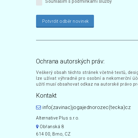
Souhlasím s podmínkami služby
Potvrdit odběr novinek
Ochrana autorských práv:
Veškerý obsah těchto stránek včetně textů, desi
lze užívat výhradně pro osobní a nekomerční úče
užití musí obsahovat odkaz na autorské právo pr
Kontakt
info(zavinac)jogajednorozec(tecka)cz
Alternative Plus s.r.o.
Obřanská 8
614 00, Brno, CZ