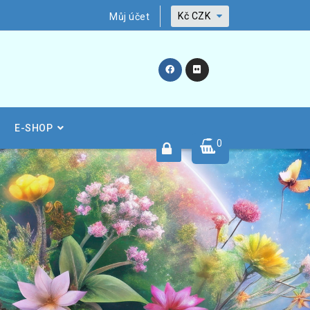
Kč
CZK
Můj účet
E-SHOP
0