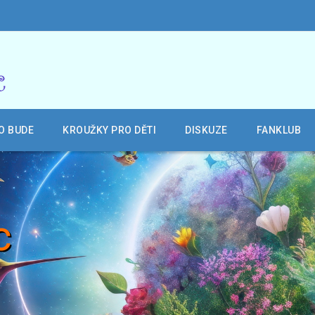
O BUDE
KROUŽKY PRO DĚTI
DISKUZE
FANKLUB
c