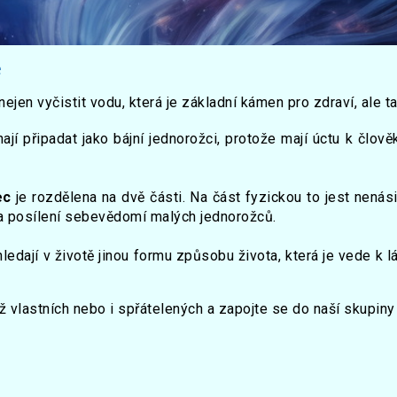
e
jen vyčistit vodu, která je základní kámen pro zdraví, ale
nají připadat jako bájní jednorožci, protože mají úctu k člově
ec
je rozdělena na dvě části. Na část fyzickou to jest nenás
j a posílení sebevědomí malých jednorožců.
ledají v životě jinou formu způsobu života, která je vede k l
už vlastních nebo i spřátelených a zapojte se do naší skupin