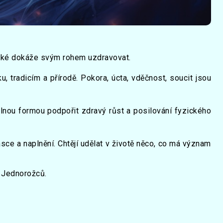
 také dokáže svým rohem uzdravovat.
ku, tradicím a přírodě. Pokora, úcta, vděčnost, soucit jsou
ilnou formou podpořit zdravý růst a posilování fyzického
ásce a naplnění. Chtějí udělat v životě něco, co má význam
y Jednorožců.