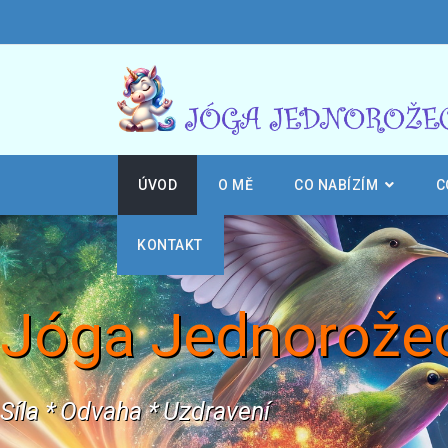
ÚVOD
O MĚ
CO NABÍZÍM
C
KONTAKT
Jóga Jednorože
Síla * Odvaha * Uzdravení