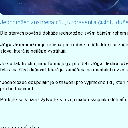
Jednorožec znamená sílu, uzdravení a čistotu duš
Dle starých pověstí dokáže jednorožec svým bájným rohem ne
Jóga Jednorožec
je určená pro rodiče a děti, kteří si začí
slova, která je nejlépe vystihují.
Jde o tak trochu jinou formu jógy pro děti.
Jóga Jednorož
těla a na část duševní, která je zaměřena na mentální rozvo
"Jednorožec dospělák" je označení pro vyjímečné lidi, kteří h
pro budoucnost.
Přidejte se k nám! Vytvořte si svoji malou skupinku dětí ať 