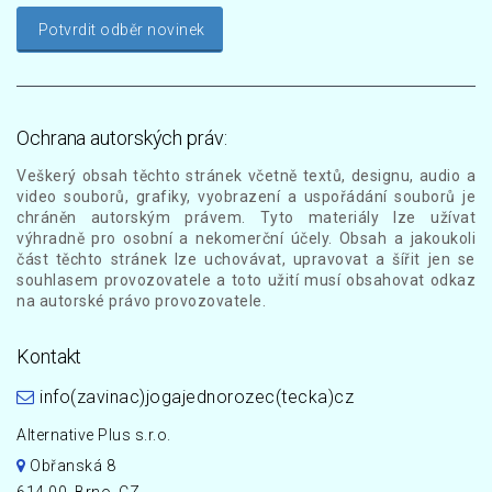
Potvrdit odběr novinek
Ochrana autorských práv:
Veškerý obsah těchto stránek včetně textů, designu, audio a
video souborů, grafiky, vyobrazení a uspořádání souborů je
chráněn autorským právem. Tyto materiály lze užívat
výhradně pro osobní a nekomerční účely. Obsah a jakoukoli
část těchto stránek lze uchovávat, upravovat a šířit jen se
souhlasem provozovatele a toto užití musí obsahovat odkaz
na autorské právo provozovatele.
Kontakt
info(zavinac)jogajednorozec(tecka)cz
Alternative Plus s.r.o.
Obřanská 8
614 00, Brno, CZ