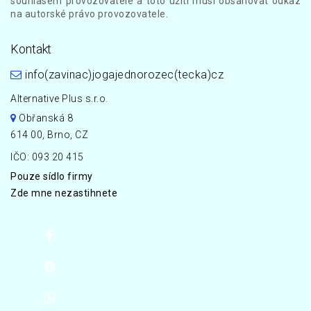
souhlasem provozovatele a toto užití musí obsahovat odkaz
na autorské právo provozovatele.
Kontakt
info(zavinac)jogajednorozec(tecka)cz
Alternative Plus s.r.o.
Obřanská 8
614 00, Brno, CZ
IČO: 093 20 415
Pouze sídlo firmy
Zde mne nezastihnete