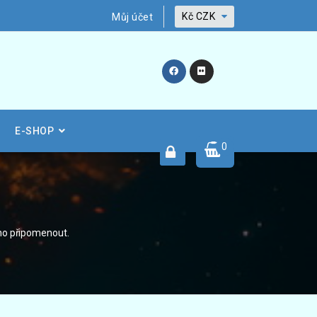
Kč
CZK
Můj účet
E-SHOP
0
éno připomenout.