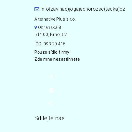
info(zavinac)jogajednorozec(tecka)cz
Alternative Plus s.r.o.
Obřanská 8
614 00, Brno, CZ
IČO: 093 20 415
Pouze sídlo firmy
Zde mne nezastihnete
Sdílejte nás