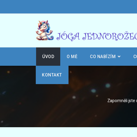
ÚVOD
O MĚ
CO NABÍZÍM
C
KONTAKT
Zapomněli jste 