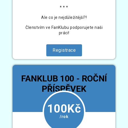
* * *
Ale co je nejdůležitější?!
Členstvím ve FanKlubu podporujete naši
práci!
Registrace
FANKLUB 100 - ROČNÍ
PŘÍSPĚVEK
100Kč
/rok