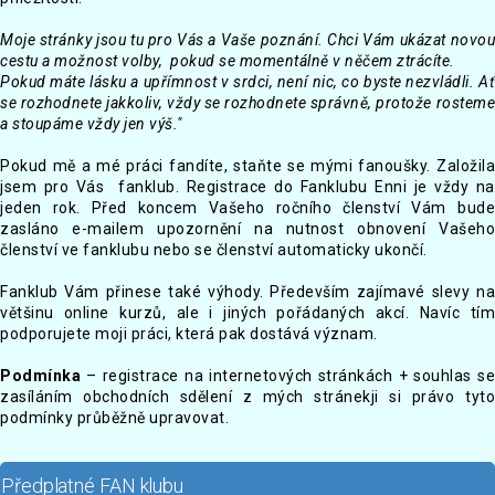
Moje stránky jsou tu pro Vás a Vaše poznání. Chci Vám ukázat novou
cestu a možnost volby, pokud se momentálně v něčem ztrácíte.
Pokud máte lásku a upřímnost v srdci, není nic, co byste nezvládli. Ať
se rozhodnete jakkoliv, vždy se rozhodnete správně, protože rosteme
a stoupáme vždy jen výš."
Pokud mě a mé práci fandíte, staňte se mými fanoušky. Založila
jsem pro Vás fanklub. Registrace do Fanklubu Enni je vždy na
jeden rok. Před koncem Vašeho ročního členství Vám bude
zasláno e-mailem upozornění na nutnost obnovení Vašeho
členství ve fanklubu nebo se členství automaticky ukončí.
Fanklub Vám přinese také výhody. Především zajímavé slevy na
většinu online kurzů, ale i jiných pořádaných akcí. Navíc tím
podporujete moji práci, která pak dostává význam.
Podmínka
– registrace na internetových stránkách + souhlas se
zasíláním obchodních sdělení z mých stránekji si právo tyto
podmínky průběžně upravovat.
Předplatné FAN klubu