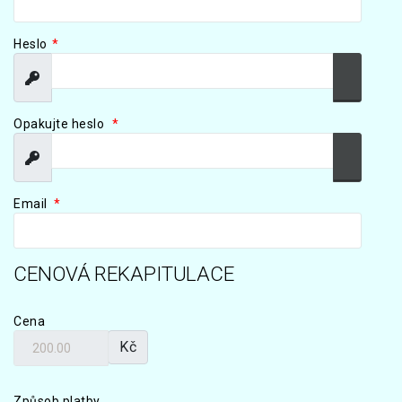
Heslo
*
Zobrazit
Zobrazit
Opakujte heslo
*
Zobrazit
Zobrazit
Email
*
CENOVÁ REKAPITULACE
Cena
Kč
Způsob platby