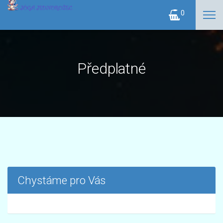
0
Předplatné
Chystáme pro Vás