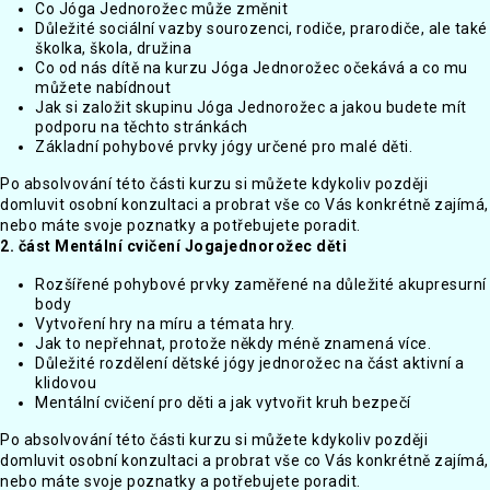
Co Jóga Jednorožec může změnit
Důležité sociální vazby sourozenci, rodiče, prarodiče, ale také
školka, škola, družina
Co od nás dítě na kurzu Jóga Jednorožec očekává a co mu
můžete nabídnout
Jak si založit skupinu Jóga Jednorožec a jakou budete mít
podporu na těchto stránkách
Základní pohybové prvky jógy určené pro malé děti.
Po absolvování této části kurzu si můžete kdykoliv později
domluvit osobní konzultaci a probrat vše co Vás konkrétně zajímá,
nebo máte svoje poznatky a potřebujete poradit.
2. část Mentální cvičení Jogajednorožec děti
Rozšířené pohybové prvky zaměřené na důležité akupresurní
body
Vytvoření hry na míru a témata hry.
Jak to nepřehnat, protože někdy méně znamená více.
Důležité rozdělení dětské jógy jednorožec na část aktivní a
klidovou
Mentální cvičení pro děti a jak vytvořit kruh bezpečí
Po absolvování této části kurzu si můžete kdykoliv později
domluvit osobní konzultaci a probrat vše co Vás konkrétně zajímá,
nebo máte svoje poznatky a potřebujete poradit.