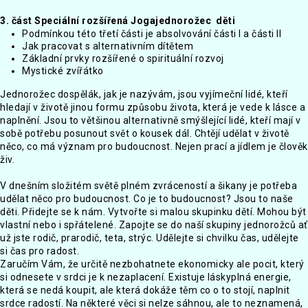
3. část Speciální rozšířená Jogajednorožec děti
Podmínkou této třetí části je absolvování části I a části II
Jak pracovat s alternativním dítětem
Základní prvky rozšířené o spirituální rozvoj
Mystické zvířátko
Jednorožec dospělák, jak je nazývám, jsou vyjímeční lidé, kteří
hledají v životě jinou formu způsobu života, která je vede k lásce a
naplnění. Jsou to většinou alternativně smýšlející lidé, kteří mají v
sobě potřebu posunout svět o kousek dál. Chtějí udělat v životě
něco, co má význam pro budoucnost. Nejen prací a jídlem je člověk
živ.
V dnešním složitém světě plném zvráceností a šikany je potřeba
udělat něco pro budoucnost. Co je to budoucnost? Jsou to naše
děti. Přidejte se k nám. Vytvořte si malou skupinku dětí. Mohou být
vlastní nebo i spřátelené. Zapojte se do naší skupiny jednorožců ať
už jste rodič, prarodič, teta, strýc. Udělejte si chvilku čas, udělejte
si čas pro radost.
Zaručím Vám, že určitě nezbohatnete ekonomicky ale pocit, který
si odnesete v srdci je k nezaplacení. Existuje láskyplná energie,
která se nedá koupit, ale která dokáže těm co o to stojí, naplnit
srdce radostí. Na některé věci si nelze sáhnou, ale to neznamená,