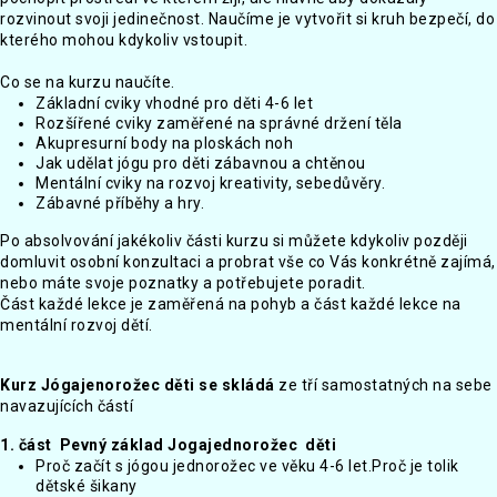
rozvinout svoji jedinečnost. Naučíme je vytvořit si kruh bezpečí, do
kterého mohou kdykoliv vstoupit.
Co se na kurzu naučíte.
Základní cviky vhodné pro děti 4-6 let
Rozšířené cviky zaměřené na správné držení těla
Akupresurní body na ploskách noh
Jak udělat jógu pro děti zábavnou a chtěnou
Mentální cviky na rozvoj kreativity, sebedůvěry.
Zábavné příběhy a hry.
Po absolvování jakékoliv části kurzu si můžete kdykoliv později
domluvit osobní konzultaci a probrat vše co Vás konkrétně zajímá,
nebo máte svoje poznatky a potřebujete poradit.
Část každé lekce je zaměřená na pohyb a část každé lekce na
mentální rozvoj dětí.
Kurz Jógajenorožec děti se skládá
ze tří samostatných na sebe
navazujících částí
1. část Pevný základ Jogajednorožec děti
Proč začít s jógou jednorožec ve věku 4-6 let.Proč je tolik
dětské šikany