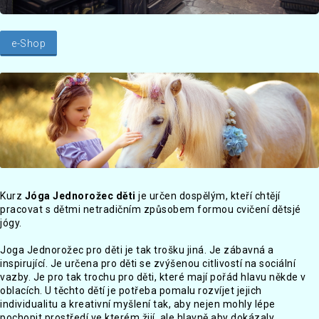
e-Shop
Kurz
Jóga Jednorožec děti
je určen dospělým, kteří chtějí
pracovat s dětmi netradičním způsobem formou cvičení dětsjé
jógy.
Joga Jednorožec pro děti je tak trošku jiná. Je zábavná a
inspirující. Je určena pro děti se zvýšenou citlivostí na sociální
vazby. Je pro tak trochu pro děti, které mají pořád hlavu někde v
oblacích. U těchto dětí je potřeba pomalu rozvíjet jejich
individualitu a kreativní myšlení tak, aby nejen mohly lépe
pochopit prostředí ve kterém žijí, ale hlavně aby dokázaly