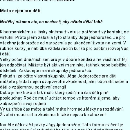
Moto nejen pro děti
Nedělej nikomu nic, co nechceš, aby někdo dělal tobě.
K harmonickému a lásky plnému životu je potřeba živý kontakt, ne
virtulní. Proto jsem založila tyto stránky Joga jednorožec. Je pro
všechny jednorožce od narození a po ukončení života na zemi. V
rubrice kurzy je nabídka vzdělávacích kurzů pro osobní rozvoj Váš
i dětí.
Velký počet dnešních seniorů je v dobré kondici a ne všichni chtějí
jen odpočívat. Můžete být aktivní maminka, tatínek nebo babička i
dědeček. Zakládejte malé skupinky jednorožců.
Pokud si založíte vlastní skupinku Jóga Jednorožec pro děti,
můžete předat nejen svoji životní zkušenost, ale i obohatit sebe a
děti o vzájemnou pozitivní energii
Doba je hektická a tak málo který rodič má čas děti plně
poslouchat. Rodiče musí udržet tempo ve kterém žijeme, aby
zabezpečili svoji rodinu.
Vy už třeba čas máte a také máte hromadu lásky na rozdávání.
Životní moudrost a zkušeností také nejsou k zahození.
Naučte děti cvičit prvky JógyJjednorožec. Tato forma cvičení je