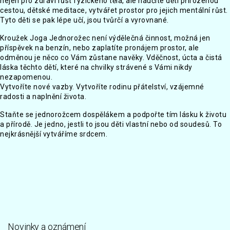
nejen pro zdraví růst fyzického těla, ale naučíte děti přirozenou
cestou, dětské meditace, vytvářet prostor pro jejich mentální růst.
Tyto děti se pak lépe učí, jsou tvůrčí a vyrovnané.
Kroužek Joga Jednorožec není výdělečná činnost, možná jen
příspěvek na benzín, nebo zaplatíte pronájem prostor, ale
odměnou je něco co Vám zůstane navěky. Vděčnost, úcta a čistá
láska těchto dětí, které na chvilky strávené s Vámi nikdy
nezapomenou.
Vytvoříte nové vazby. Vytvoříte rodinu přátelství, vzájemné
radosti a naplnění života.
Staňte se jednorožcem dospělákem a podpořte tím lásku k životu
a přírodě. Je jedno, jestli to jsou děti vlastní nebo od soudesů. To
nejkrásnější vytváříme srdcem.
Novinky a oznámení