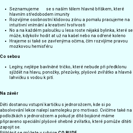
Seznamujeme se s naším tělem hlavně bříškem, které
hlavním středobodem imunity
Rozvíjíme osobnostní klidovou zónu a pomalu pracujeme na
intuitivní vnímání a kreativní tvořivosti
No a na každém paloučku u lesa roste nějaká bylinka, které se
může, kdykoliv hodit at už na kašel nebo na odřené koleno
Hrajeme si také se zavřenýma očima, čím rozvíjíme pravou
mozkovou hemisféru
Co sebou
Legíny, nejlépe bavlněné tričko, které nebude při předklonu
sjíždět na hlavu, ponožky, přezůvky, plyšové zvířátko a hlavně
lahvičku s vodou k pití.
Na závěr
Děti dostanou vstupní kartičku s jednorožcem, kde si po
absolvování lekce nalepí samolepku pro motivaci. Cvičíme také na
podložkách s jednorožcem a pokud je dítě bojácné máme
připraveno speciální plyšové ohebné zvířatko, které pomůže dítěti
zapojit se.
Přihlásit se můžete v rubrice
CO BUDE