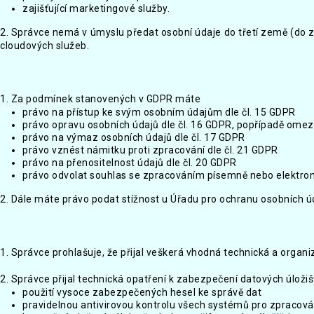
zajišťující marketingové služby.
2. Správce nemá v úmyslu předat osobní údaje do třetí země (do 
cloudových služeb.
1. Za podmínek stanovených v GDPR máte
právo na přístup ke svým osobním údajům dle čl. 15 GDPR
právo opravu osobních údajů dle čl. 16 GDPR, popřípadě omez
právo na výmaz osobních údajů dle čl. 17 GDPR
právo vznést námitku proti zpracování dle čl. 21 GDPR
právo na přenositelnost údajů dle čl. 20 GDPR
právo odvolat souhlas se zpracováním písemně nebo elektroni
2. Dále máte právo podat stížnost u Úřadu pro ochranu osobních ú
1. Správce prohlašuje, že přijal veškerá vhodná technická a organ
2. Správce přijal technická opatření k zabezpečení datových úložiš
použití vysoce zabezpečených hesel ke správě dat
pravidelnou antivirovou kontrolu všech systémů pro zpracová