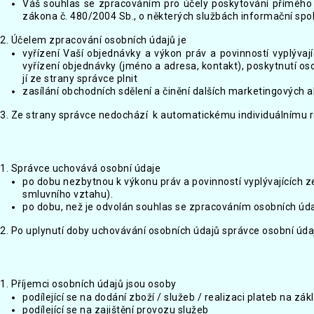
Váš souhlas se zpracováním pro účely poskytování přímého m
zákona č. 480/2004 Sb., o některých službách informační spol
2. Účelem zpracování osobních údajů je
vyřízení Vaší objednávky a výkon práv a povinností vyplýva
vyřízení objednávky (jméno a adresa, kontakt), poskytnutí o
jí ze strany správce plnit
zasílání obchodních sdělení a činění dalších marketingových ak
3. Ze strany správce nedochází k automatickému individuálnímu r
1. Správce uchovává osobní údaje
po dobu nezbytnou k výkonu práv a povinností vyplývajících 
smluvního vztahu).
po dobu, než je odvolán souhlas se zpracováním osobních údaj
2. Po uplynutí doby uchovávání osobních údajů správce osobní úd
1. Příjemci osobních údajů jsou osoby
podílející se na dodání zboží / služeb / realizaci plateb na zá
podílející se na zajištění provozu služeb