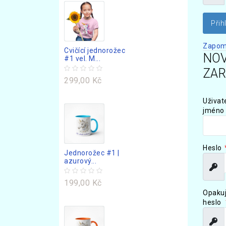
Zapom
Cvičící jednorožec
NOV
#1 vel. M...
ZAR
299,00 Kč
Uživat
jméno
Heslo
Jednorožec #1 |
azurový...
Zobr
199,00 Kč
Opakuj
heslo