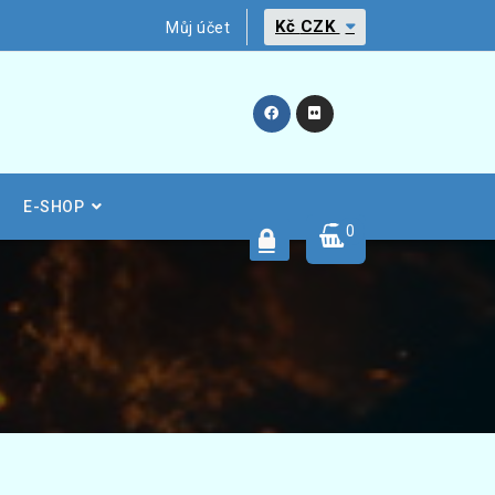
Kč
CZK
Můj účet
E-SHOP
0