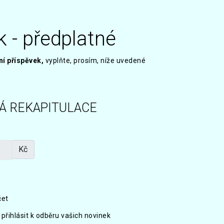
k - předplatné
ní příspěvek,
vyplňte, prosím, níže uvedené
Á REKAPITULACE
Kč
čet
 přihlásit k odběru vašich novinek