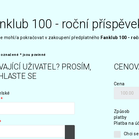
nklub 100 - roční příspěve
te mohl/a pokračovat v zakoupení předplatného
Fanklub 100 - roč
 označené * jsou povinné
VAJÍCÍ UŽIVATEL? PROSÍM,
CENOV
HLASTE SE
Cena
elské
*
Způsob
platby
*
Platba na ú
Chci se
azit
Zobrazit heslo