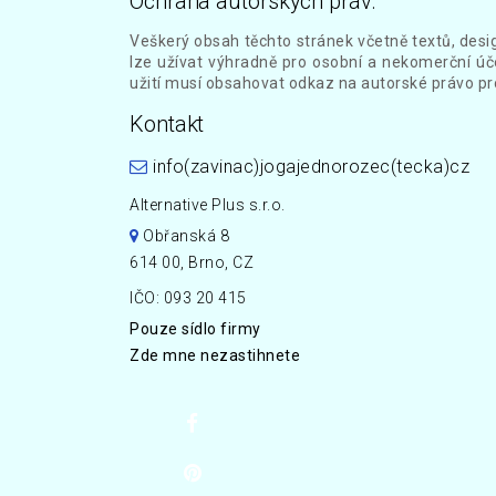
Ochrana autorských práv:
Veškerý obsah těchto stránek včetně textů, desi
lze užívat výhradně pro osobní a nekomerční úče
užití musí obsahovat odkaz na autorské právo pr
Kontakt
info(zavinac)jogajednorozec(tecka)cz
Alternative Plus s.r.o.
Obřanská 8
614 00, Brno, CZ
IČO: 093 20 415
Pouze sídlo firmy
Zde mne nezastihnete