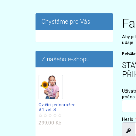
Fa
Chystáme pro Vás
Aby js
údaje.
Položky
Z našeho e-shopu
STÁ
PŘI
Uživat
jméno
Cvičící jednorožec
#1 vel. S...
Heslo
299,00 Kč
Zobr