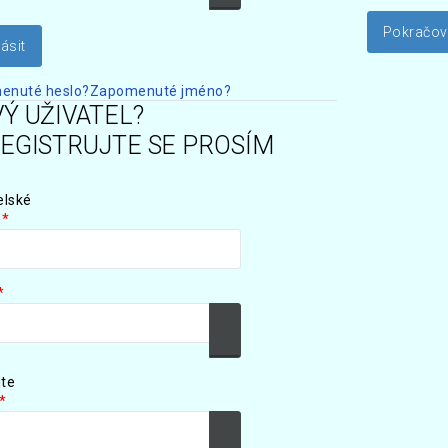
enuté heslo?
Zapomenuté jméno?
Ý UŽIVATEL?
EGISTRUJTE SE PROSÍM
elské
*
*
azit
Zobrazit heslo
te
*