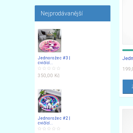
Nejprodávanější
Jedn
Jednorožec #3 |
cvičící...
199,
350,00 Kč
Jednorožec #2 |
cvičící...