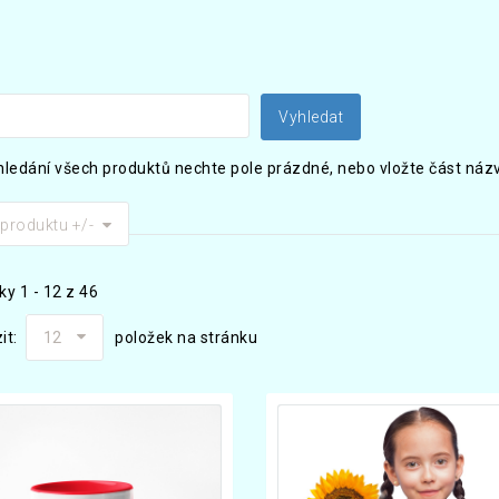
hledání všech produktů nechte pole prázdné, nebo vložte část názvu,
produktu +/-
ky 1 - 12 z 46
it:
12
položek na stránku