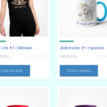
 Life #1 | dámské...
Jednorožec #1 | azurový...
00 Kč
199,00 Kč
Zvolte variantu
Zvolte variantu