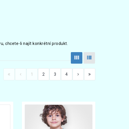
 chcete-li najít konkrétní produkt.
1
2
3
4