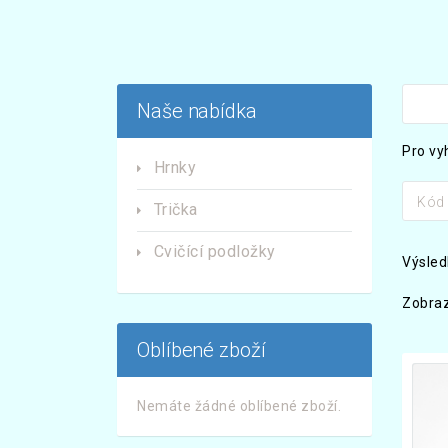
Naše nabídka
Pro vy
Hrnky
Kód 
Trička
Cvičící podložky
Výsled
Zobraz
Oblíbené zboží
Nemáte žádné oblíbené zboží.