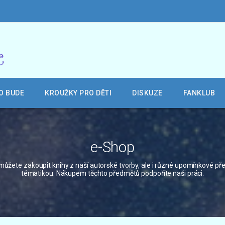
O BUDE
KROUŽKY PRO DĚTI
DISKUZE
FANKLUB
e-Shop
ůžete zakoupit knihy z naší autorské tvorby, ale i různé upomínkové př
tématikou. Nákupem těchto předmětů podpoříte naši práci.