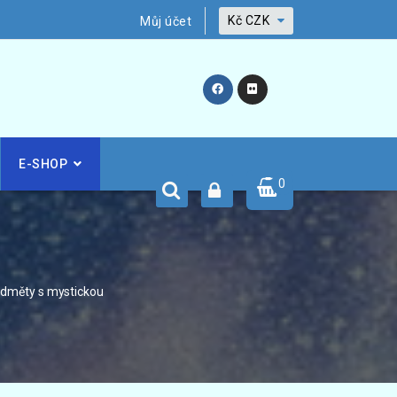
Kč
CZK
Můj účet
E-SHOP
0
edměty s mystickou