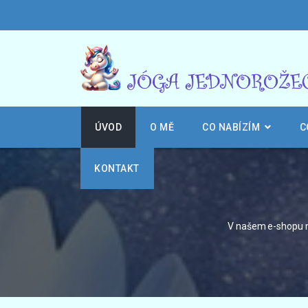
ÚVOD
O MĚ
CO NABÍZÍM
C
KONTAKT
V našem e-shopu m