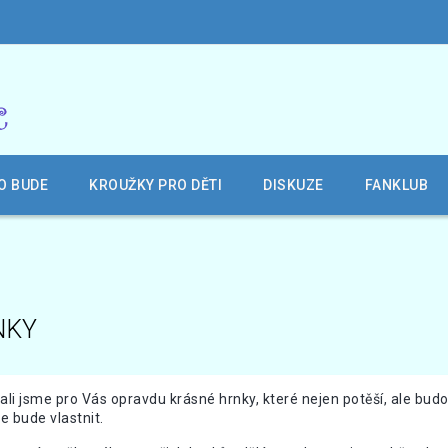
O BUDE
KROUŽKY PRO DĚTI
DISKUZE
FANKLUB
NKY
ali jsme pro Vás opravdu krásné hrnky, které nejen potěší, ale bud
je bude vlastnit.