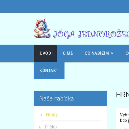
ÚVOD
O MĚ
CO NABÍZÍM
C
KONTAKT
HR
Naše nabídka
Hrnky
Vybr
kdo 
Trička