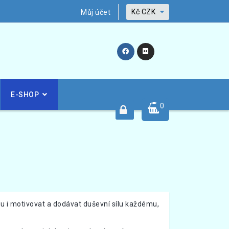
Kč
CZK
Můj účet
E-SHOP
0
ou i motivovat a dodávat duševní sílu každému,