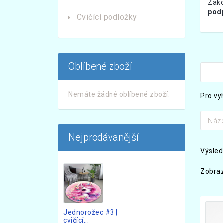
Zako
podp
Cvičící podložky
Oblíbené zboží
Nemáte žádné oblíbené zboží.
Pro vy
Náze
Nejprodávanější
Výsledk
Zobraz
Jednorožec #3 |
cvičící...