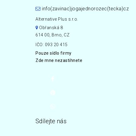
info(zavinac)jogajednorozec(tecka)cz
Alternative Plus s.r.o.
Obřanská 8
614 00, Brno, CZ
IČO: 093 20 415
Pouze sídlo firmy
Zde mne nezastihnete
Sdílejte nás