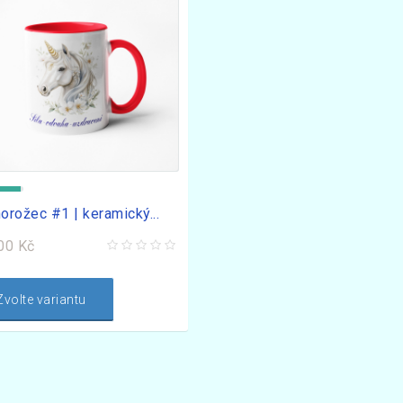
orožec #1 | keramický...
00 Kč
Zvolte variantu