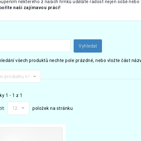
upením některého z našich hrnků uděláte radost nejen sobě nebo t
oříte naši zajímavou práci!
hledání všech produktů nechte pole prázdné, nebo vložte část názvu,
v produktu +/-
y 1 - 1 z 1
it:
12
položek na stránku