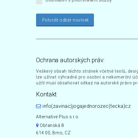
Souhlasím s podmínkami služby
Potvrdit odběr novinek
Ochrana autorských práv:
Veškerý obsah těchto stránek včetně textů, desi
lze užívat výhradně pro osobní a nekomerční úče
užití musí obsahovat odkaz na autorské právo pr
Kontakt
info(zavinac)jogajednorozec(tecka)cz
Alternative Plus s.r.o.
Obřanská 8
614 00, Brno, CZ